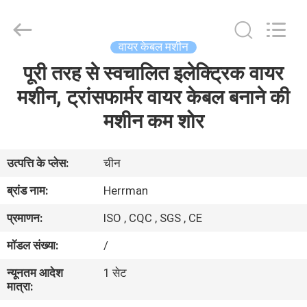
Machinery
Co.,ltd.
All
Rights
Reserved.
वायर केबल मशीन
Developed
by
पूरी तरह से स्वचालित इलेक्ट्रिक वायर
घर
ECER
मशीन, ट्रांसफार्मर वायर केबल बनाने की
उत्पादों
मशीन कम शोर
हमारे
उत्पत्ति के प्लेस:
चीन
बारे
ब्रांड नाम:
Herrman
में
प्रमाणन:
ISO , CQC , SGS , CE
मॉडल संख्या:
/
कारखाना
न्यूनतम आदेश
1 सेट
भ्रमण
मात्रा: