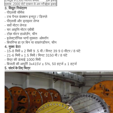
टीक्यूडी II-2500 स्वायत्त कमला
एक इकाई
एलएस -2000 पोर्ट प्रकार ले-अप स्टैंड
एक इकाई
3. विद्युत नियंत्रण
- पीएलसी सीमेंस
- टच पैनल फ़ंक्शन इनपुट / डिस्प्ले
- पीएलसी और ड्राइवर लेन्ज
- सर्वो मोटर लेनज़
- चर आवृत्ति मोटर एबीबी
- टोक़ मोटर हाओज़ेंग, चीन
- इलेक्ट्रॉनिक भागों मुख्यतः ओमरॉन
- बियरिंग्स हा एर बिन या वाफ़ांगडीयन, चीन
4. मुख्य डेटा
- 15-8 मिमी x 2 मिमी 9 .5 मी / मिनट 39 9 0 मीटर / 8 घंटे
- 21-6 मिमी x 1.5 मिमी / मिनट 3150 मी / 8 घंटे
- केंद्र की ऊंचाई 1000 मिमी
- बिजली की आपूर्ति 3x415V ± 5%, 50 हर्ट्ज ± 1 हर्ट्ज
5. संदर्भ के लिए चित्र