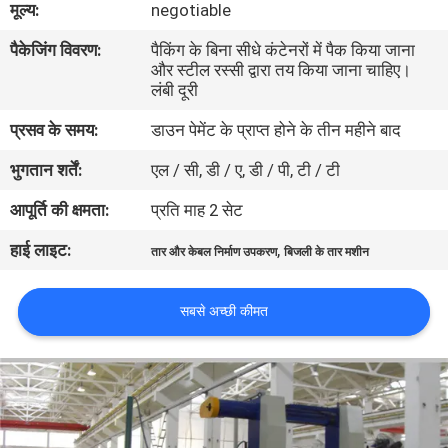
मूल्य:
negotiable
गुणवत्ता
पैकेजिंग विवरण:
पैकिंग के बिना सीधे कंटेनरों में पैक किया जाना
नियंत्रण
और स्टील रस्सी द्वारा तय किया जाना चाहिए।
लंबी दूरी
संपर्क
प्रसव के समय:
डाउन पेमेंट के प्राप्त होने के तीन महीने बाद
करें
भुगतान शर्तें:
एल / सी, डी / ए, डी / पी, टी / टी
आपूर्ति की क्षमता:
प्रति माह 2 सेट
समाचार
हाई लाइट:
,
तार और केबल निर्माण उपकरण
बिजली के तार मशीन
एक
सबसे अच्छी कीमत
उद्धरण
का
अनुरोध
करें